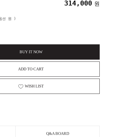
314,000
원
본옵션
원 )
BUY IT NOW
ADD TO CART
WISH LIST
Q&A BOARD