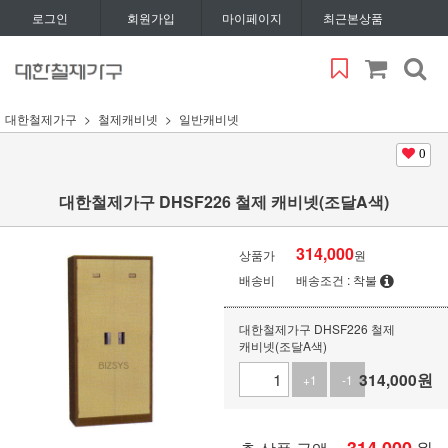
로그인
회원가입
마이페이지
최근본상품
대한철제가구
철제캐비넷
일반캐비넷
0
대한철제가구 DHSF226 철제 캐비넷(조달A색)
314,000
상품가
원
배송비
배송조건 : 착불
대한철제가구 DHSF226 철제
캐비넷(조달A색)
314,000
원
+1
-1
원