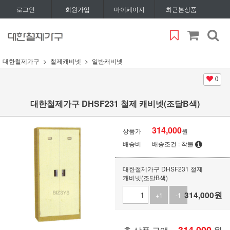
로그인
회원가입
마이페이지
최근본상품
대한철제가구
철제캐비넷
일반캐비넷
0
대한철제가구 DHSF231 철제 캐비넷(조달B색)
314,000
상품가
원
배송비
배송조건 : 착불
대한철제가구 DHSF231 철제
캐비넷(조달B색)
314,000
원
+1
-1
원