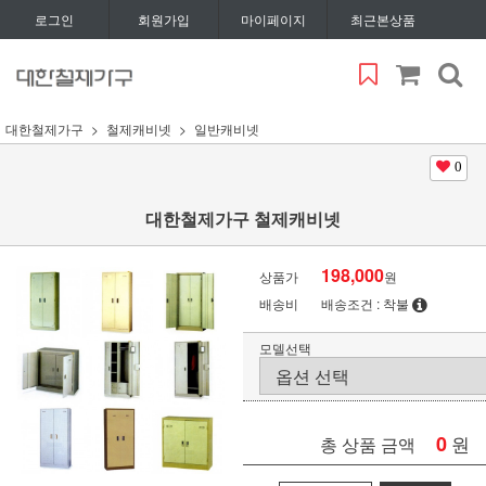
로그인
회원가입
마이페이지
최근본상품
대한철제가구
철제캐비넷
일반캐비넷
0
대한철제가구 철제캐비넷
198,000
상품가
원
배송비
배송조건 : 착불
모델선택
0
원
총 상품 금액